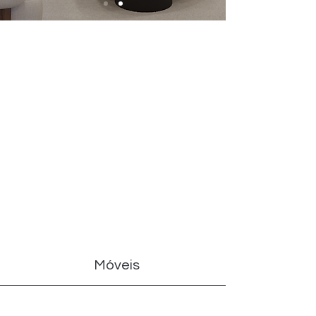
Projeto Vizela
Descubra o Projeto Vizela , onde a
sofisticação e o conforto se
cruzam.
Ver agora
Móveis