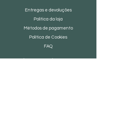
Entregas e devoluções
Política da loja
Métodos de pagamento
Política de Cookies
FAQ
Rua dos Tamanqueiros
137 4590-384
Freamunde
930695133
Atendimento ao Cliente